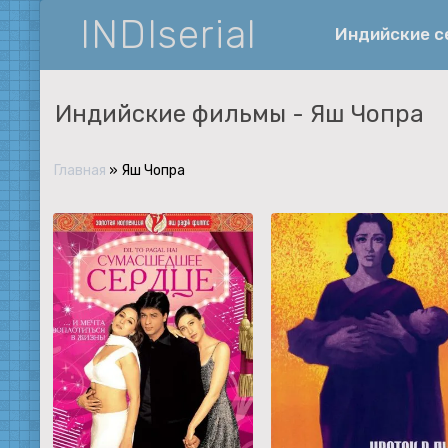
INDIserial
Индийские 
Индийские фильмы -
Яш Чопра
Фантастика
История
Главная
»
Яш Чопра
Документальные
Спортивные
Музыка
Военные