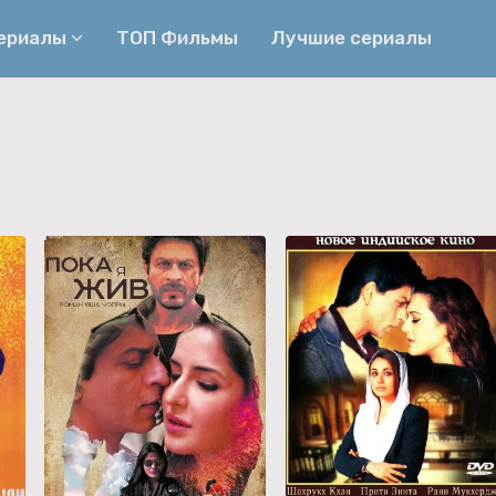
сериалы
ТОП Фильмы
Лучшие сериалы
Приключения
Детективы
Криминальные
Триллеры
Биографические
Боевики
Семейные
Фэнтези
Мелодрамы
Комедии
Фильмы
Ужасы