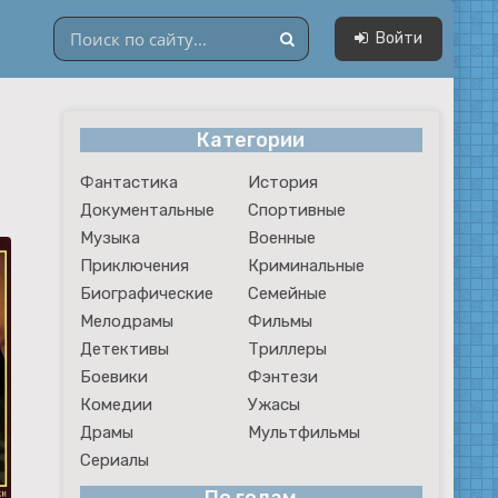
Войти
Категории
Драмы
Фантастика
История
Мультфильмы
Документальные
Спортивные
Сериалы
Музыка
Военные
Приключения
Криминальные
Биографические
Семейные
Мелодрамы
Фильмы
Детективы
Триллеры
Боевики
Фэнтези
Комедии
Ужасы
Драмы
Мультфильмы
Сериалы