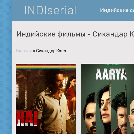
INDIserial
Индийские 
Индийские фильмы -
Сикандар К
Фантастика
История
Главная
»
Сикандар Кхер
Документальные
Спортивные
Музыка
Военные