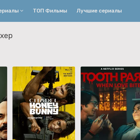
сериалы
ТОП Фильмы
Лучшие сериалы
хер
Приключения
Детективы
Криминальные
Триллеры
Биографические
Боевики
Семейные
Фэнтези
Мелодрамы
Комедии
Фильмы
Ужасы