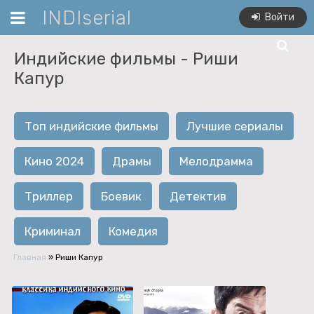
INDIserial
Войти
Индийские фильмы -
Риши
Капур
Топ индийские фильмы
Лучшие сериалы
Кино 2024
Драмы
Мелодрамма
Триллер
Боевик
Детектив
Криминал
Комедия
Главная
»
Риши Капур