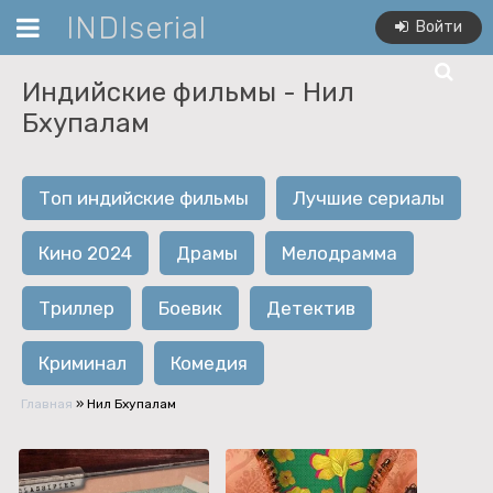
INDIserial
Войти
Индийские фильмы -
Нил
Бхупалам
Топ индийские фильмы
Лучшие сериалы
Кино 2024
Драмы
Мелодрамма
Триллер
Боевик
Детектив
Криминал
Комедия
Главная
»
Нил Бхупалам