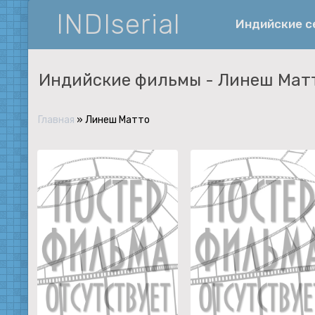
INDIserial
Индийские 
Индийские фильмы -
Линеш Мат
Фантастика
История
Главная
»
Линеш Матто
Документальные
Спортивные
Музыка
Военные