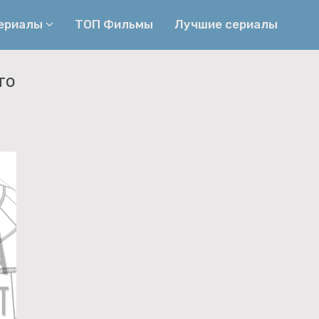
сериалы
ТОП Фильмы
Лучшие сериалы
то
Приключения
Детективы
Криминальные
Триллеры
Биографические
Боевики
Семейные
Фэнтези
Мелодрамы
Комедии
Фильмы
Ужасы