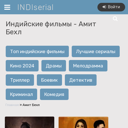
INDIserial
Войти
Индийские фильмы -
Амит
Бехл
Топ индийские фильмы
Лучшие сериалы
Кино 2024
Драмы
Мелодрамма
Триллер
Боевик
Детектив
Криминал
Комедия
Главная
»
Амит Бехл