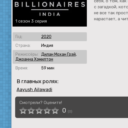
себя, о том, ка
с загадкой, кот
не все так прос
нарастает, а чи
1 сезон 3 серия
Год:
2020
Страна:
Индия
Режиссёры:
Дилан Мохан Грэй
,
Джоанна Хэмилтон
Время:
59 мин
В главных ролях:
Aayush Ailawadi
Смотрели? Оцените!
0
(
0
)