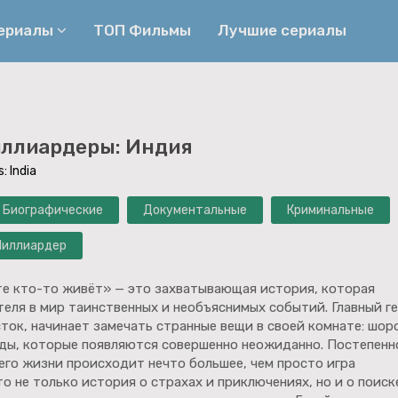
сериалы
ТОП Фильмы
Лучшие сериалы
Приключения
Детективы
иллиардеры: Индия
Криминальные
Триллеры
: India
Биографические
Боевики
Биографические
Документальные
Криминальные
Семейные
Фэнтези
Мелодрамы
Комедии
Миллиардер
Фильмы
Ужасы
те кто-то живёт» — это захватывающая история, которая
еля в мир таинственных и необъяснимых событий. Главный ге
ок, начинает замечать странные вещи в своей комнате: шор
еды, которые появляются совершенно неожиданно. Постепенн
 его жизни происходит нечто большее, чем просто игра
о не только история о страхах и приключениях, но и о поиск