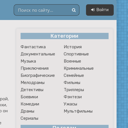
Войти
Категории
Драмы
Фантастика
История
Мультфильмы
Документальные
Спортивные
Сериалы
Музыка
Военные
Приключения
Криминальные
Биографические
Семейные
Мелодрамы
Фильмы
Детективы
Триллеры
Боевики
Фэнтези
рой,
Комедии
Ужасы
охи,
о он
Драмы
Мультфильмы
Сериалы
е