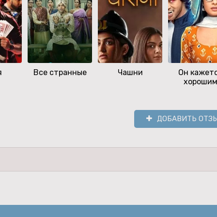
я
Все странные
Чашни
Он кажет
хороши
ДОБАВИТЬ ОТЗ