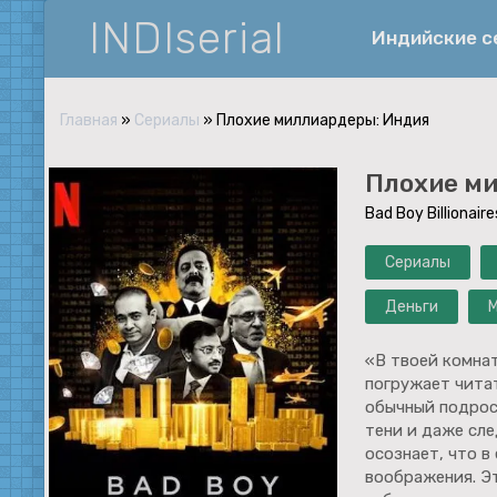
INDIserial
Индийские 
Главная
»
Сериалы
» Плохие миллиардеры: Индия
Фантастика
Плохие м
История
Bad Boy Billionaires
Документальные
Сериалы
Спортивные
Музыка
Деньги
Военные
«В твоей комна
погружает читат
обычный подрост
тени и даже сл
осознает, что в
воображения. Эт