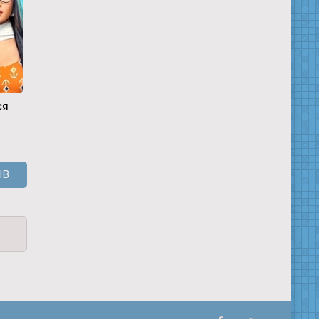
ся
Дыши
Маска
Что это за
м
любовь
ЫВ