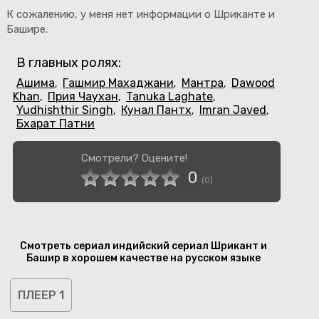
К сожалению, у меня нет информации о Шриканте и
Башире.
В главных ролях:
Ашима
Гашмир Махаджани
Мантра
Dawood
,
,
,
Khan
Прия Чаухан
Tanuka Laghate
,
,
,
Yudhishthir Singh
Кунал Пантх
Imran Javed
,
,
,
Бхарат Патни
Смотрели? Оцените!
0
(
0
)
Смотреть сериал индийский сериал Шрикант и
Башир в хорошем качестве на русском языке
ПЛЕЕР 1