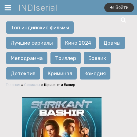
INDIserial
Войти
Топ индийские фильмы
Лучшие сериалы
Кино 2024
Драмы
Мелодрамма
Триллер
Боевик
Детектив
Криминал
Комедия
Главная
»
Сериалы
» Шрикант и Башир