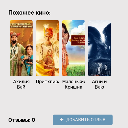
Похожее кино:
Ахилия
Притхвирадж
Маленький
Агни и
Ракш
Бай
Кришна
Ваю
Отзывы: 0
ДОБАВИТЬ ОТЗЫВ