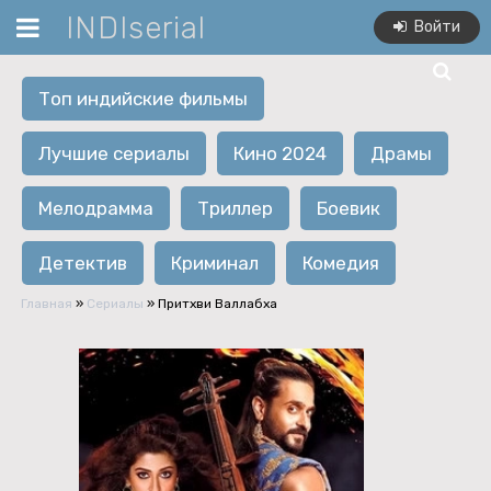
INDIserial
Войти
Топ индийские фильмы
Лучшие сериалы
Кино 2024
Драмы
Мелодрамма
Триллер
Боевик
Детектив
Криминал
Комедия
Главная
»
Сериалы
» Притхви Валлабха