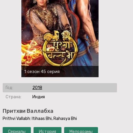
1 сезон 45 серия
Год:
2018
Страна:
Индия
Притхви Валлабха
Prithvi Vallabh: Itihaas Bhi, Rahasya Bhi
Сериалы
История
Мелодрамы