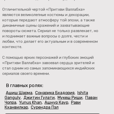
Отличительной чертой «Притхви Валлабха»
являются великолепные костюмы и декорации,
которые передают атмосферу той эпохи, а также
динамичные сцены сражений и захватывающие
повороты сюжета. Сериал не только развлекает, но
и поднимает важные вопросы о долге, чести и
любви, что делает его актуальным и в современном
контексте.
С помощью ярких персонажей и глубоких эмоций
«Притхви Валлабха» завоевал сердца зрителей и
стал одним из самых запоминающихся индийских
сериалов своего времени.
В главных ролях:
Ашиш Шарма
Сонарика Бхадория
Ishita
,
,
Ganguly
Джитин Гулати
Мукеш Риши
Паван
,
,
,
Чопра
Yunus Khan
Ашнур Каур
Рави
,
,
,
Кханвилкар
Сурендра Пэл
,