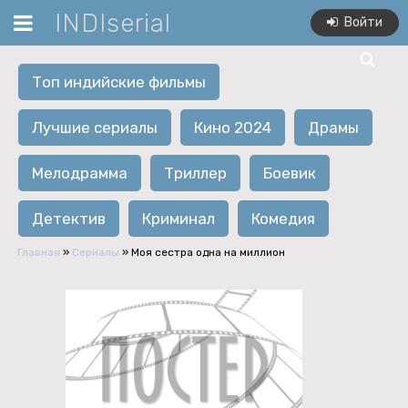
INDIserial
Войти
Топ индийские фильмы
Лучшие сериалы
Кино 2024
Драмы
Мелодрамма
Триллер
Боевик
Детектив
Криминал
Комедия
Главная
»
Сериалы
» Моя сестра одна на миллион