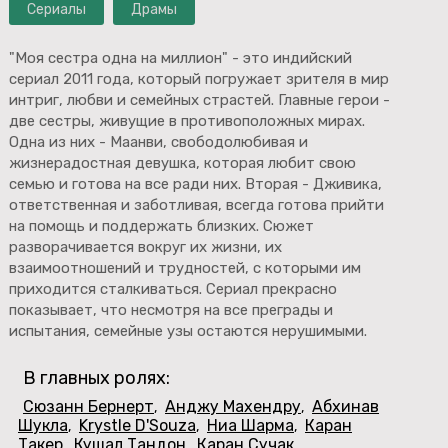
Сериалы
Драмы
"Моя сестра одна на миллион" - это индийский
сериал 2011 года, который погружает зрителя в мир
интриг, любви и семейных страстей. Главные герои -
две сестры, живущие в противоположных мирах.
Одна из них - Маанви, свободолюбивая и
жизнерадостная девушка, которая любит свою
семью и готова на все ради них. Вторая - Дживика,
ответственная и заботливая, всегда готова прийти
на помощь и поддержать близких. Сюжет
разворачивается вокруг их жизни, их
взаимоотношений и трудностей, с которыми им
приходится сталкиваться. Сериал прекрасно
показывает, что несмотря на все преграды и
испытания, семейные узы остаются нерушимыми.
В главных ролях:
Сюзанн Бернерт
Анджу Махендру
Абхинав
,
,
Шукла
Krystle D'Souza
Ниа Шарма
Каран
,
,
,
Такер
Кушал Тандон
Каран Сучак
,
,