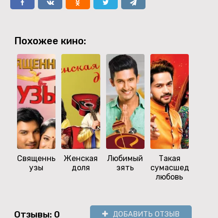
Похожее кино:
Священные
Женская
Любимый
Такая
Вто
узы
доля
зять
сумасшедшая
свад
любовь
Отзывы: 0
ДОБАВИТЬ ОТЗЫВ