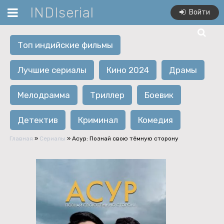
INDIserial
Войти
Топ индийские фильмы
Лучшие сериалы
Кино 2024
Драмы
Мелодрамма
Триллер
Боевик
Детектив
Криминал
Комедия
Главная
»
Сериалы
» Асур: Познай свою тёмную сторону