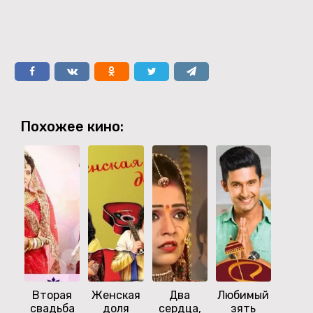
Похожее кино:
Вторая
Женская
Два
Любимый
свадьба
доля
сердца,
зять