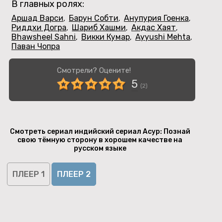
В главных ролях:
Аршад Варси
Барун Собти
Анупурия Гоенка
,
,
,
Риддхи Догра
Шариб Хашми
Акдас Хаят
,
,
,
Bhawsheel Sahni
Викки Кумар
Ayyushi Mehta
,
,
,
Паван Чопра
Смотрели? Оцените!
5
(
2
)
Смотреть сериал индийский сериал Асур: Познай
свою тёмную сторону в хорошем качестве на
русском языке
ПЛЕЕР 1
ПЛЕЕР 2